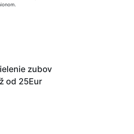
ionom.
ielenie zubov
ž od 25
Eur