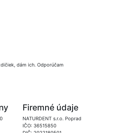
ezdičiek, dám ich. Odporúčam
ny
Firemné údaje
00
NATURDENT s.r.o. Poprad
IČO: 36515850
DIČ: 2022180501