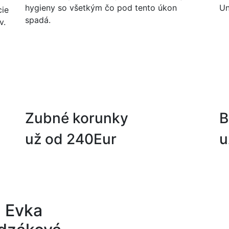
hygieny so všetkým čo pod tento úkon
Un
cie
spadá.
v.
Zubné korunky
B
už od 240
Eur
u
. Evka