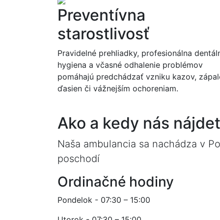
Preventívna
starostlivosť
Pravidelné prehliadky, profesionálna dentál
hygiena a včasné odhalenie problémov
pomáhajú predchádzať vzniku kazov, zápa
ďasien či vážnejším ochoreniam.
Ako a kedy nás nájdet
Naša ambulancia sa nachádza v Poli
poschodí
Ordinačné hodiny
Pondelok - 07:30 – 15:00
Utorok - 07:30 – 15:00