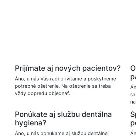
Prijímate aj nových pacientov?
O
p
Áno, u nás Vás radi privítame a poskytneme
potrebné ošetrenie. Na ošetrenie sa treba
Án
vždy dopredu objednať.
sa
na
Ponúkate aj službu dentálna
S
hygiena?
p
Áno, u nás ponúkame aj službu dentálnej
Án