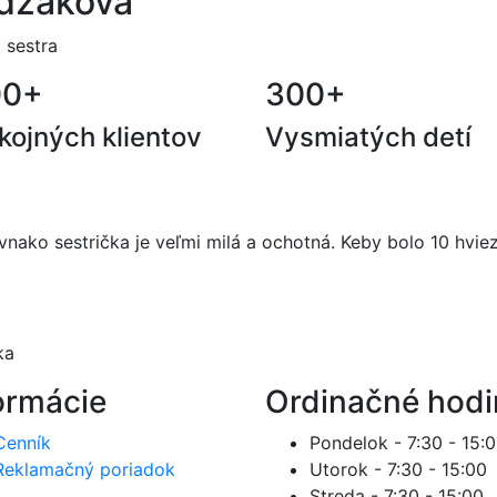
dzáková
 sestra
00
+
300
+
kojných klientov
Vysmiatých detí
vnako sestrička je veľmi milá a ochotná. Keby bolo 10 hvi
ka
ormácie
Ordinačné hodi
Cenník
Pondelok - 7:30 - 15:
Reklamačný poriadok
Utorok - 7:30 - 15:00
Streda - 7:30 - 15:00