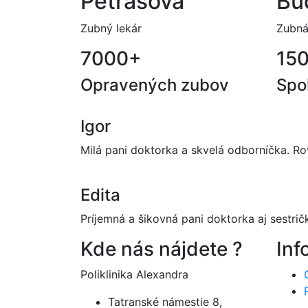
Petrášová
Bu
Zubný lekár
Zubná
7000
+
15
Opravených zubov
Spo
Igor
Milá pani doktorka a skvelá odborníčka. Ro
Edita
Príjemná a šikovná pani doktorka aj sestrič
Kde nás nájdete ?
Inf
Poliklinika Alexandra
Tatranské námestie 8,