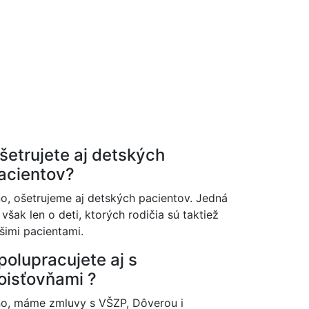
šetrujete aj detských
acientov?
o, ošetrujeme aj detských pacientov. Jedná
 však len o deti, ktorých rodičia sú taktiež
šimi pacientami.
polupracujete aj s
oisťovňami ?
o, máme zmluvy s VŠZP, Dôverou i