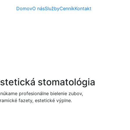
Domov
O nás
Služby
Cenník
Kontakt
stetická stomatológia
núkame profesionálne bielenie zubov,
ramické fazety, estetické výplne.